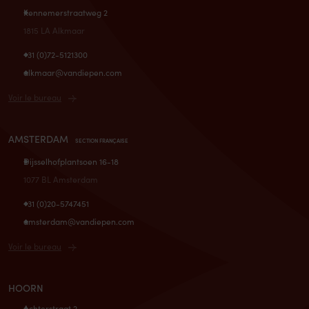
Kennemerstraatweg 2
1815 LA Alkmaar
+31 (0)72-5121300
alkmaar@vandiepen.com
Voir le bureau
AMSTERDAM
SECTION FRANÇAISE
Dijsselhofplantsoen 16-18
1077 BL Amsterdam
+31 (0)20-5747451
amsterdam@vandiepen.com
Voir le bureau
HOORN
Achterstraat 2