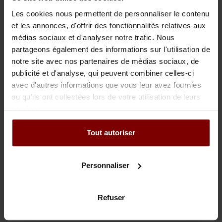
119 in Buch 6 des niederländischen Bürgerlichen Gesetzbuchs.
Les cookies nous permettent de personnaliser le contenu
Falls der Mandant im Rahmen der Ausübung eines Berufs oder
et les annonces, d'offrir des fonctionnalités relatives aux
Gewerbes han- delt oder eine juristische Person ist, schuldet er –
médias sociaux et d'analyser notre trafic. Nous
abweichend vom Vor- stehenden – Verzugszinsen in Höhe des
partageons également des informations sur l'utilisation de
jeweils gültigen gesetzlichen Zinssatzes für Handelssachen
notre site avec nos partenaires de médias sociaux, de
aufgrund von Artikel 119a in Buch 6 des niederländischen
publicité et d'analyse, qui peuvent combiner celles-ci
avec d'autres informations que vous leur avez fournies
Bürgerlichen Gesetzbuchs. Der Mandant ist zu einer Aufrechnung
ou qu'ils ont collectées lors de votre utilisation de leurs
oder Zurückbehaltung nicht berechtigt.Alle gerichtlichen und
services.
außergerichtlichen Kosten von VDVDK, die durch die Einziehung
ihrer Forderungen entstehen, gehen zu Lasten des Mandanten,
Tout autoriser
zueinem Mindestbetrag in Höhe von 10% der offen stehenden
Rechnungen.
Personnaliser
5. SONSTIGES
5.1 VDVDK und der Mandant sind jederzeit berechtigt, den
Refuser
Auftrag vorzeitig zu beenden.