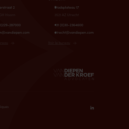
erstraat 2
Stadsplateau 17
 GH Hoorn
3521 AZ Utrecht
(0)229-287000
+31 (0)30-2364600
rn@vandiepen.com
utrecht@vandiepen.com
bureau
Voir le bureau
diques