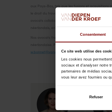
aux Pays-Bas, tels que les fusions et acquisitions 
le droit du travail néerlandais, le droit de la distr
avocats collaborent souvent avec les autres expert
néerlandais, en droit de la propriété intéllectuelle 
Consentement
Nos avocats francophones ne connaissent pas seulem
néerlandaise. Pour toutes vos questions, n’hésite
Ce site web utilise des cook
w.bonnet@vandiepen.com
+31 (0)20-5747474
Les cookies nous permettent d
sociaux et d'analyser notre t
partenaires de médias sociaux
vous leur avez fournies ou qu'
Refuser