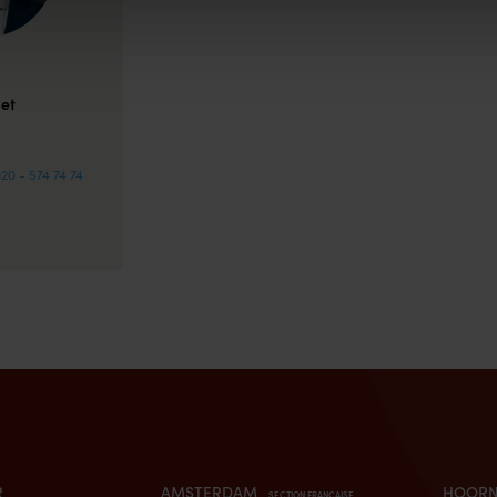
iet
)20 - 574 74 74
R
AMSTERDAM
HOOR
SECTION FRANÇAISE