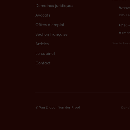
Domaines juridiques
Kennem
Avocats
1815 L
Offres d'emploi
+31 (0)
alkma
Section française
Voir le bur
Articles
Le cabinet
Contact
© Van Diepen Van der Kroef
Condi