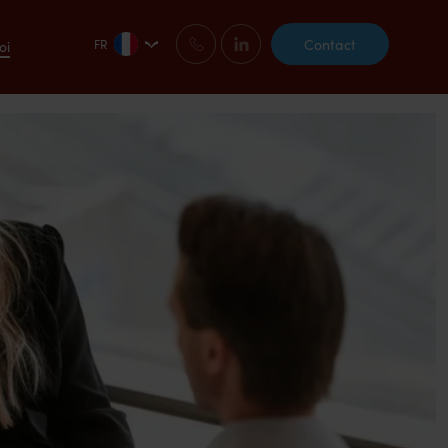
Contact
FR
oi