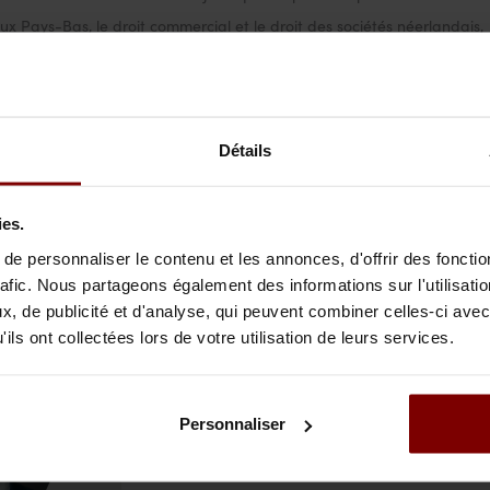
aux Pays-Bas, le droit commercial et le droit des sociétés néerlandais,
ibution néerlandais et le droit des transports néerlandais. En outre, nos
s juridiques de notre cabinet, par exemple en droit immobilier
néerlandais et en droit néerlandais de l’insolvabilité
Détails
ent le droit néerlandais, mais aussi la culture française et
z pas à contacter Maître Wiebke Bonnet-Vogler,
ies.
e personnaliser le contenu et les annonces, d'offrir des fonctio
Nos avocats francophone
rafic. Nous partageons également des informations sur l'utilisati
, de publicité et d'analyse, qui peuvent combiner celles-ci avec
ils ont collectées lors de votre utilisation de leurs services.
Personnaliser