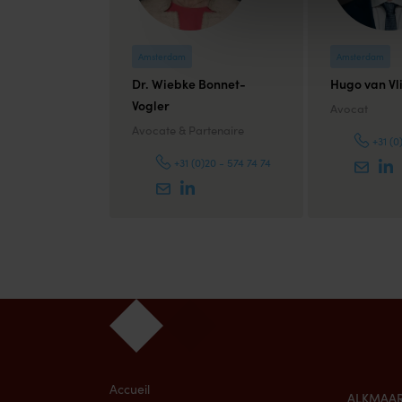
Amsterdam
Amsterdam
Dr. Wiebke Bonnet-
Hugo van Vl
Vogler
Avocat
Avocate & Partenaire
+31 (0
+31 (0)20 - 574 74 74
Accueil
ALKMAA