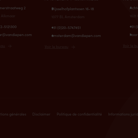
erstraatweg 2
Acht
Dijsselhofplantsoen 16-18
A Alkmaar
1621
1077 BL Amsterdam
72-5121300
+31 
+31 (0)20-5747451
ar@vandiepen.com
hoo
amsterdam@vandiepen.com
eau
Voir le 
Voir le bureau
tions générales
Disclaimer
Politique de confidentialité
Informations juri