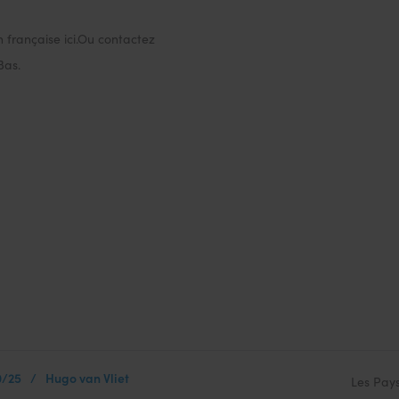
n française ici.Ou contactez
Bas.
0/25
/
Hugo van Vliet
Les Pay