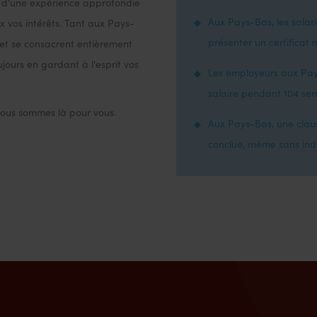
t d’une expérience approfondie
Aux Pays-Bas, les salar
vos intérêts. Tant aux Pays-
présenter un certificat
 et se consacrent entièrement
oujours en gardant à l'esprit vos
Les employeurs aux Pays
salaire pendant 104 sem
 Nous sommes là pour vous.
Aux Pays-Bas, une clau
conclue, même sans ind