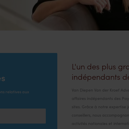
L'un des plus g
es
indépendants d
ire
Van Diepen Van der Kroef Advo
ns relatives aux
x Pays-Bas
affaires indépendants des Pays
sites. Grâce à notre expertise 
conseillers, nous accompagnons
activités nationales et interna