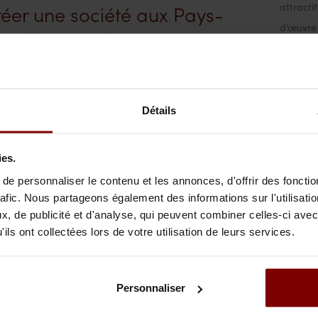
attracti
éer une société aux Pays-
d’œuvre 
s : l’essentiel
(société
0/25
/
Hugo van Vliet
De nombr
Détails
possèden
 licenciement d’un gérant
B.V. – di
ux Pays-Bas
ies.
séparer 
e personnaliser le contenu et les annonces, d'offrir des fonctio
sociétés
rafic. Nous partageons également des informations sur l'utilisati
, de publicité et d'analyse, qui peuvent combiner celles-ci avec
ils ont collectées lors de votre utilisation de leurs services.
0/25
/
Dr. Wiebke Bonnet-Vogler
Aux Pays
terminen
gocier une rupture
(vastste
nventionnelle aux Pays-Bas
Personnaliser
francoph