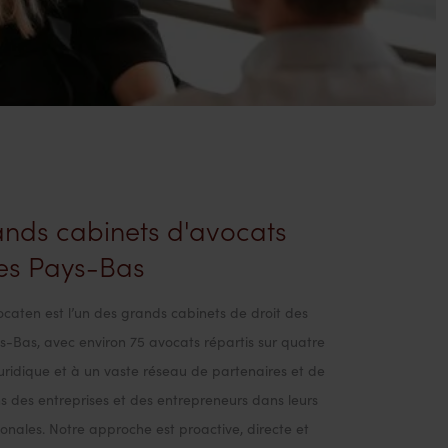
rands cabinets d'avocats
es Pays-Bas
caten est l’un des grands cabinets de droit des
-Bas, avec environ 75 avocats répartis sur quatre
juridique et à un vaste réseau de partenaires et de
 des entreprises et des entrepreneurs dans leurs
tionales. Notre approche est proactive, directe et