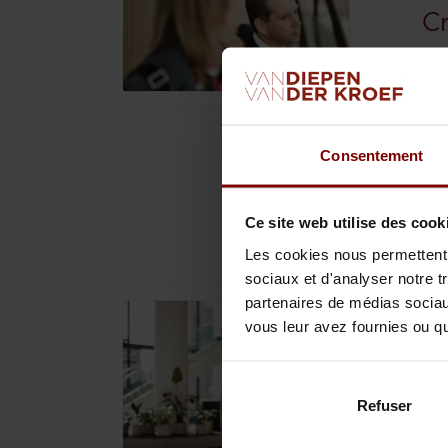
Cr
Ba
6/1
Consentement
Le
a
Ce site web utilise des cook
Les cookies nous permettent d
sociaux et d'analyser notre t
partenaires de médias sociaux
vous leur avez fournies ou qu'
6/1
Né
co
Refuser