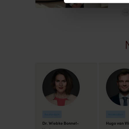
Amsterdam
Amsterdam
Dr. Wiebke Bonnet-
Hugo van Vl