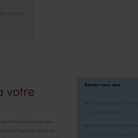
)20 - 574 74 74
Saviez-vous que :
à votre
Aux Pays-Bas, la créat
quelques jours ?
e domaines juridiques, nous
Aux Pays-Bas, une per
dant des Pays-Bas. Nous en
fonction de directeur d’