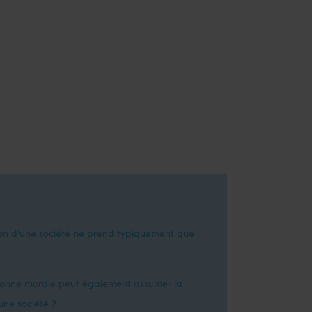
ion d'une société ne prend typiquement que
sonne morale peut également assumer la
une société ?