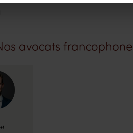
accompag
Nos avocats francophone
iet