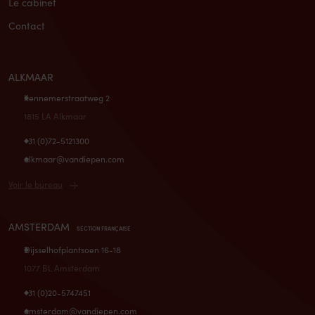
Le cabinet
Contact
ALKMAAR
Kennemerstraatweg 2
1815 LA Alkmaar
+31 (0)72-5121300
alkmaar@vandiepen.com
Voir le bureau
AMSTERDAM
SECTION FRANÇAISE
Dijsselhofplantsoen 16-18
1077 BL Amsterdam
+31 (0)20-5747451
amsterdam@vandiepen.com