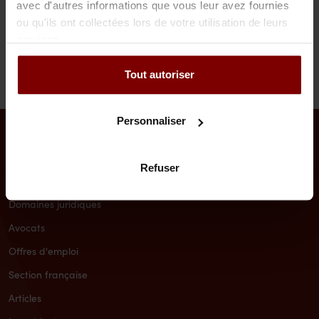
avec d'autres informations que vous leur avez fournies
a.brouwer@vandiepen.com
ou qu'ils ont collectées lors de votre utilisation de leurs
services.
Tout autoriser
Personnaliser
Refuser
Accueil
Domaines juridiques
Avocats
Offres d'emploi
Section française
Articles