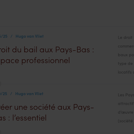
5/25
/
Hugo van Vliet
Le droit
commerc
oit du bail aux Pays-Bas :
baux pou
pace professionnel
type de 
locatifs 
0/25
/
Hugo van Vliet
Les Pay
attracti
éer une société aux Pays-
d’œuvre 
s : l’essentiel
(société