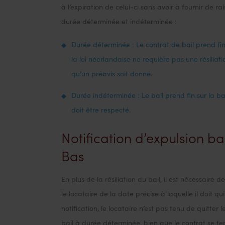
à l’expiration de celui-ci sans avoir à fournir de ra
durée déterminée et indéterminée :
Durée déterminée : Le contrat de bail prend fi
la loi néerlandaise ne requière pas une résiliatio
qu’un préavis soit donné.
Durée indéterminée : Le bail prend fin sur la ba
doit être respecté.
Notification d’expulsion b
Bas
En plus de la résiliation du bail, il est nécessaire 
le locataire de la date précise à laquelle il doit qu
notification, le locataire n’est pas tenu de quitter l
bail à durée déterminée, bien que le contrat se t