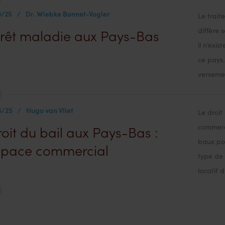
0/25
/
Dr. Wiebke Bonnet-Vogler
Le trait
diffère 
rrêt maladie aux Pays-Bas
il n’exi
ce pays.
versemen
5/25
/
Hugo van Vliet
Le droit
commerc
oit du bail aux Pays-Bas :
baux pou
space commercial
type de 
locatif d