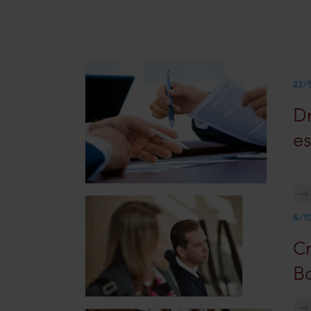
22/
Dr
es
6/1
Cr
Ba