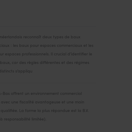
 néerlandais reconnaît deux types de baux
iaux : les baux pour espaces commerciaux et les
r espaces professionnels. Il crucial d’identifier le
baux, car des règles différentes et des régimes
distincts s’appliqu
s-Bas offrent un environnement commercial
f avec une fiscalité avantageuse et une main
qualifiée. La forme la plus répandue est la B.V.
 à responsabilité limitée).