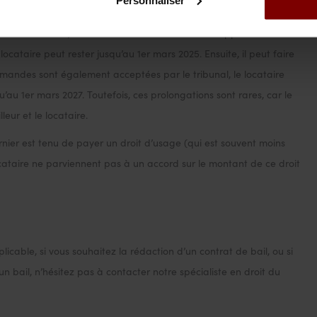
pulsion pour le 1er janvier 2024. Le locataire peut alors
 1er mars 2024, bénéficiant ainsi de deux mois supplémentaires.
locataire peut rester jusqu’au 1er mars 2025. Ensuite, il peut faire
mandes sont également acceptées par le tribunal, le locataire
’au 1er mars 2027. Toutefois, ces prolongations sont rares, car le
eur et le locataire.
ernier est tenu de payer un droit d’usage (qui est souvent moins
locataire ne parviennent pas à un accord sur le montant de ce droit
licable, si vous souhaitez la rédaction d’un contrat de bail, ou si
un bail, n’hésitez pas à contacter notre spécialiste en droit du