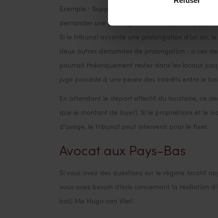
Exemple : Supposons que le propriétaire notifie l’ex
demander une prolongation de l’expulsion jusqu’au
Si le tribunal accorde une prolongation d’un an, le 
deux autres demandes de prolongation ; si ces de
pourrait théoriquement rester dans les locaux jusqu
juge procède à une pesée des intérêts entre le baill
En attendant le départ effectif du locataire, ce d
que le montant de loyer). Si le propriétaire et le 
d’usage, le tribunal peut intervenir pour le fixer.
Avocat aux Pays-Bas
Si vous avez des questions sur le régime locatif app
vous avez besoin d’avis concernant la résiliation d’
bail, Me Hugo van Vliet.